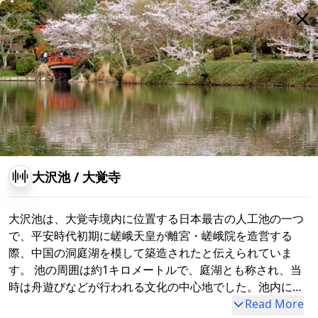
大沢池
/
大覚寺
大沢池は、大覚寺境内に位置する日本最古の人工池の一つ
で、平安時代初期に嵯峨天皇が離宮・嵯峨院を造営する
際、中国の洞庭湖を模して築造されたと伝えられていま
す。 池の周囲は約1キロメートルで、庭湖とも称され、当
時は舟遊びなどが行われる文化の中心地でした。池内には
天神島や菊ヶ島、庭湖石などが配置され、これらの二島一
Read More