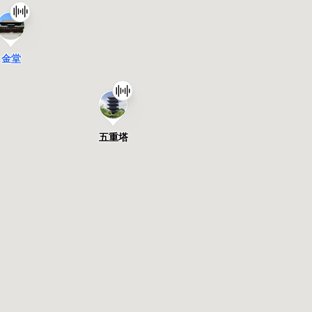
金堂
観智院
御影堂
講堂
金堂
五重塔