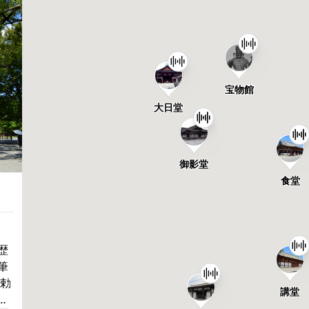
宝物館
大日堂
御影堂
食堂
歴
筆
の勅
講堂
中