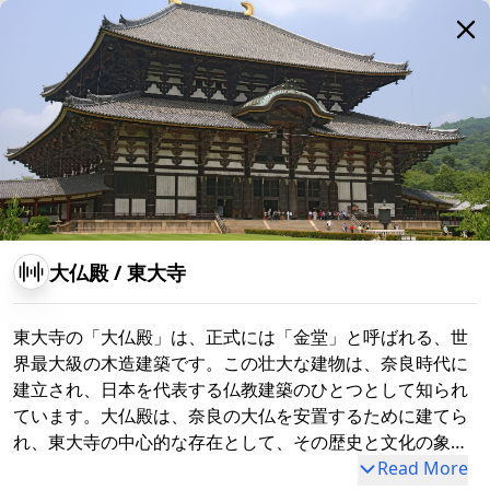
中門
大仏殿
/
東大寺
鏡池
東大寺の「大仏殿」は、正式には「金堂」と呼ばれる、世
界最大級の木造建築です。この壮大な建物は、奈良時代に
建立され、日本を代表する仏教建築のひとつとして知られ
ています。大仏殿は、奈良の大仏を安置するために建てら
れ、東大寺の中心的な存在として、その歴史と文化の象徴
的な役割を果たしてきました。 東大寺の大仏殿の起源は、
Read More