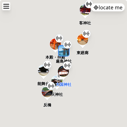
locate me
客神社
東廻廊
本殿・拝殿
厳島神社
能舞台
大国神社
天神社
反橋