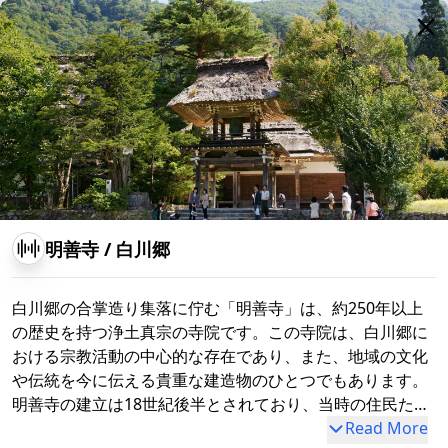
白川八幡神社
明善寺
/
白川郷
白川郷の合掌造り集落に佇む「明善寺」は、約250年以上
の歴史を持つ浄土真宗の寺院です。この寺院は、白川郷に
おける宗教活動の中心的な存在であり、また、地域の文化
や伝統を今に伝える貴重な建造物のひとつでもあります。
明善寺の建立は18世紀後半とされており、当時の住民たち
によって支えられながら、地域の信仰の拠点として栄えて
Read More