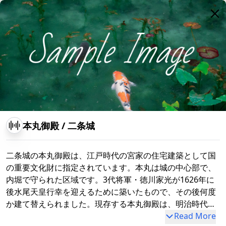
天守閣跡
本丸御殿
/
二条城
二条城の本丸御殿は、江戸時代の宮家の住宅建築として国
の重要文化財に指定されています。本丸は城の中心部で、
内堀で守られた区域です。3代将軍・徳川家光が1626年に
後水尾天皇行幸を迎えるために築いたもので、その後何度
か建て替えられました。現存する本丸御殿は、明治時代に
京都御所から移築されたもので、宮家の生活空間を知るこ
Read More