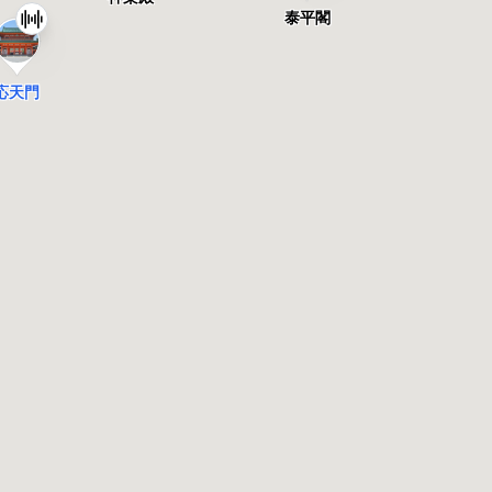
泰平閣
応天門
東