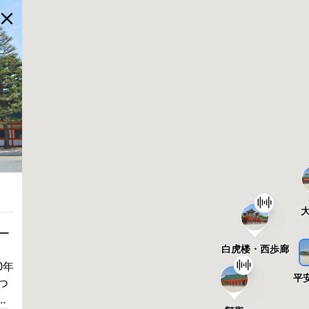
ー
白虎楼・西歩廊
0年
平
つ
存