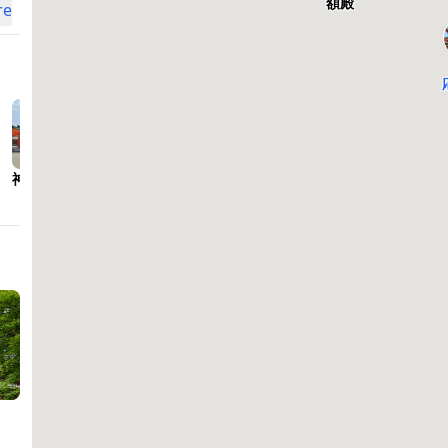
額殿
で、
re
の
な
調
に、
子
こ
神楽殿
臥龍橋
大極殿
白虎楼・西
蒼龍楼・
歩廊
歩廊
割
イ
当
応天
体
る
重