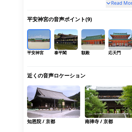
在です。 応天門は二層の楼閣を持つ優美な構造
Read Mo
朱塗りの鮮やかな色彩が特徴です。門全体が日本
伝統的な木造建築様式で建てられており、柱や梁
平安神宮の音声ポイント
(
9
)
どの主要部分には高品質な木材が用いられていま
す。そのため、木材の温かみと朱塗りの鮮烈さが
和し、訪れる人々に強い印象を与えます。 さら
門の上部には繊細な彫刻が施されており、特に獅
と狛犬の彫刻がその美しさを際立たせています。
平安神宮
泰平閣
額殿
応天門
れらの装飾は、門を守護し、神聖さを象徴する役
を果たしているとされています。また、門のデザ
ンや色彩は、平安時代の宮廷建築を模しており、
近くの音声ロケーション
時の栄華を現代に伝える役割も担っています。 
門は単なる建築物としてだけでなく、平安神宮全
の調和と壮麗さを支える重要な存在であり、訪れ
人々に日本文化の奥深さと伝統美を体感させる貴
な文化財といえるでしょう。
知恩院
/
京都
南禅寺
/
京都