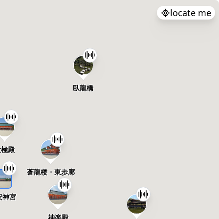
locate me
臥龍橋
大極殿
蒼龍楼・東歩廊
安神宮
神楽殿