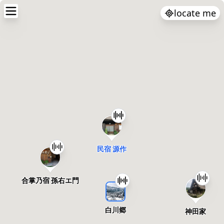
locate me
民宿 源作
合掌乃宿 孫右エ門
白川郷
神田家