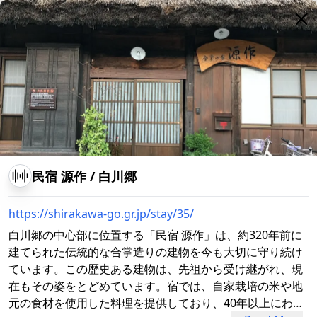
民宿 源作
/
白川郷
https://shirakawa-go.gr.jp/stay/35/
白川郷の中心部に位置する「民宿 源作」は、約320年前に
建てられた伝統的な合掌造りの建物を今も大切に守り続け
ています。この歴史ある建物は、先祖から受け継がれ、現
在もその姿をとどめています。宿では、自家栽培の米や地
元の食材を使用した料理を提供しており、40年以上にわた
明善寺